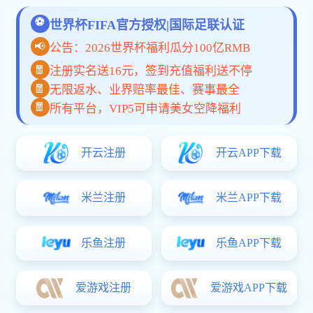
手机App
网页版
曼联考虑引进巴尔德交易可行性需
球员本人同意
2026-05-26 23:13
66 次阅读
首页
/
体育热点
近期，曼联俱乐部对引进巴尔德的计划引起了广泛关