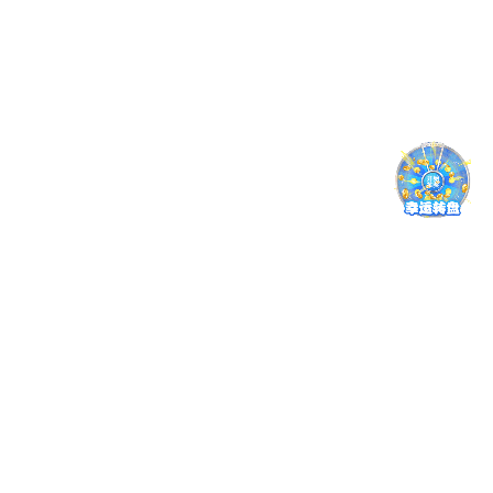
4、球员本人意愿的重要性
尽管各方条件似乎都向着积极的一面发展，但最终交
易是否能够达成，依然取决于巴尔德本人对此次转会
机会的态度。如果他对加盟曼联持开放态度，那么谈
判自然会更加顺利；反之，如果他更倾向于留在原俱
或选择其他球队，那么此次交易就可能告吹。
同时，现在很多年轻球员开始更加注重个人职业生涯
规划，他们希望找到最适合自己的发展环境，以便最
大程度地发挥自己的潜力。因此，在这一过程中，加
强与球员及其经纪人的沟通显得尤为重要，以确保双
方利益得到合理平衡，实现共赢局面。
总而言之，在这个充满变数和挑战的时代，尊重并理