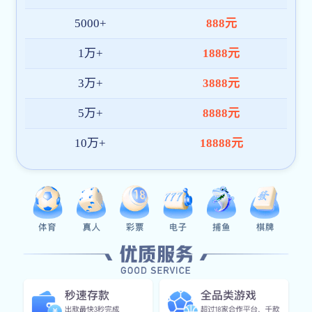
的职业发展打下了坚实基础。
不仅如此，巴尔德还拥有丰富的大赛经验。在国内外
重要赛事中，他表现抢眼，为自己的球队贡献了不少
关键进球和助攻。这种大赛经验无疑是曼联所看重
的，因为他们希望能够通过这样的年轻天才来增强队
伍整体实力。
总之，巴尔德的个人实力是他成为转会目标的重要原
因之一，也是曼联考虑引入他的一个关键因素。如果
能顺利加盟，将极大提升曼联在未来比赛中的竞争
力。
2、市场需求与转会环境
近年来，随着足球市场的发展，各大俱乐部对于年轻
天才的追求愈发激烈。尤其是在英超联盟，各支球队