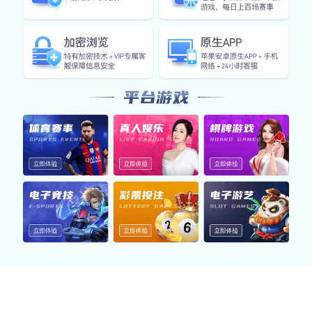
出的韧劲和斗志不可小觑。他们不断调整战术，通过
快速攻防转换来打乱火箭队的节奏，从而抓住机会逐
步缩小分差并实现反超。
其次，在心理层面上，当火箭队发现自己即将被追赶
时，一些球员可能会产生焦虑情绪。这种紧张状态无
疑影响了他们在关键时刻的决策与执行，而这种心理
状态往往是年轻球队所特有的，不够成熟。因此，提
高心理素质，将成为未来需要重点解决的问题。
另外，从战术层面来看，对手教练针对性地进行了调
整，加强了对明星球员的盯防，并利用替补席人员进
行轮换，为球队注入新鲜血液，这也是成功逆转的重
要因素之一。这样的灵活应变能力使得对方能够有效
抵消火箭队之前建立起来的优势。