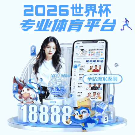
注册入口
雷火网站登录入口
APP与网页
版入口｜畅享全球体育赛事与
数据服务
欢迎访问
雷火网站登录入口
，提供全面覆盖足
球、篮球、电竞等项目的赛事资讯与数据内容，
支持
APP下载
与
网页使用
，每日同步更新千场
比赛，聚焦热门体育内容， 助您轻松获取赛事
动态，掌握比赛节奏。